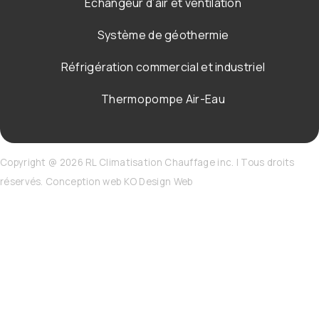
Échangeur d’air et ventilation
Système de géothermie
Réfrigération commercial et industriel
Thermopompe Air-Eau
Copyright @
2026
RL Climatisation Chauffage inc. | Tous droits
réservés. Conception web
KO Design Web