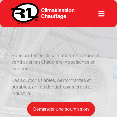
Aller
au
contenu
Spécialistes en climatisation, chauffage et
ventilation en Chaudière-Appalaches et
Québec
Des solutions fiables, performantes et
durables, en résidentiel, commercial et
industriel
Demander une soumission